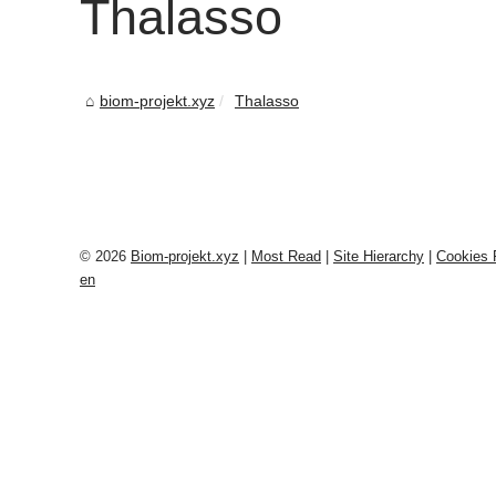
Thalasso
biom-projekt.xyz
Thalasso
© 2026
Biom-projekt.xyz
|
Most Read
|
Site Hierarchy
|
Cookies 
en