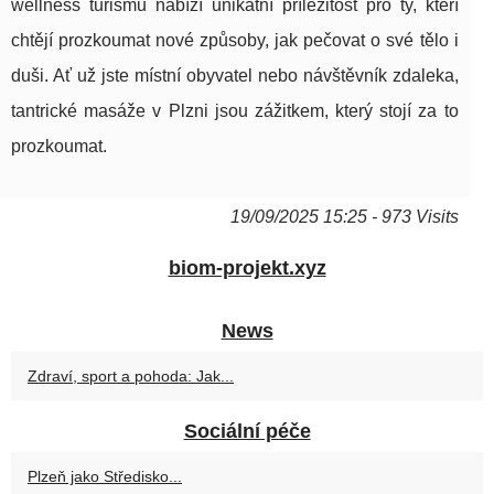
wellness turismu nabízí unikátní příležitost pro ty, kteří
chtějí prozkoumat nové způsoby, jak pečovat o své tělo i
duši. Ať už jste místní obyvatel nebo návštěvník zdaleka,
tantrické masáže v Plzni jsou zážitkem, který stojí za to
prozkoumat.
19/09/2025 15:25 - 973 Visits
biom-projekt.xyz
News
Zdraví, sport a pohoda: Jak...
Sociální péče
Plzeň jako Středisko...