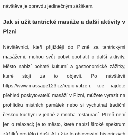
návštěva je opravdu jedinečným zážitkem.
Jak si užít tantrické masáže a další aktivity v
Plzni
Návštěvníci, kteří přijíždějí do Plzně za tantrickými
masážemi, mohou svůj pobyt obohatit o další aktivity.
Město nabízí bohaté kulturní a gastronomické zážitky,
které stojí za to objevit. Po návštěvě
https://www.massage123.cz/region/plzen
, kde najdete
přehled poskytovatelů masáží v Plzni, můžete vyrazit na
prohlídku místních památek nebo si vychutnat tradiční
českou kuchyni v jedné z mnoha restaurací. Plzeň není
jen o relaxaci; je to město, které nabízí široké spektrum
zážitků pro tělo i duši. Ať už je to objevování historických