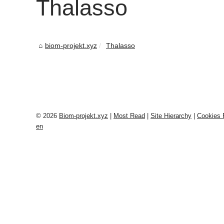
Thalasso
biom-projekt.xyz
Thalasso
© 2026
Biom-projekt.xyz
|
Most Read
|
Site Hierarchy
|
Cookies 
en